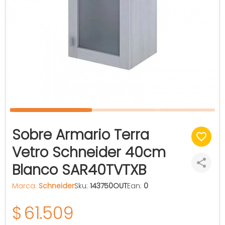
Sobre Armario Terra
Vetro Schneider 40cm
Blanco SAR40TVTXB
Marca:
Schneider
Sku:
143750OUT
Ean:
0
$
61.509