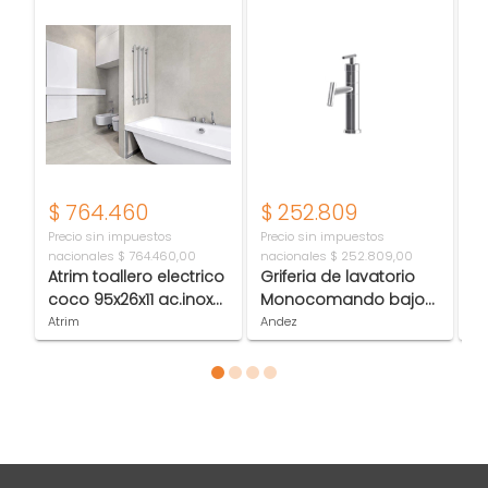
$
764.460
$
252.809
$
Precio sin impuestos
Precio sin impuestos
Pr
nacionales
$ 764.460,00
nacionales
$ 252.809,00
na
Atrim toallero electrico
Griferia de lavatorio
P
coco 95x26x11 ac.inox
Monocomando bajo
9
1004
Andez Giraffe cr
P
Atrim
Andez
Pe
Item 1 of 4