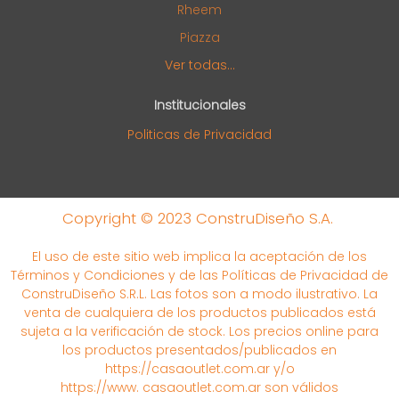
Rheem
Piazza
Ver todas...
Institucionales
Politicas de Privacidad
Copyright © 2023 ConstruDiseño S.A.
El uso de este sitio web implica la aceptación de los
Términos y Condiciones y de las Políticas de Privacidad de
ConstruDiseño S.R.L. Las fotos son a modo ilustrativo. La
venta de cualquiera de los productos publicados está
sujeta a la verificación de stock. Los precios online para
los productos presentados/publicados en
https://casaoutlet.com.ar y/o
https://www. casaoutlet.com.ar son válidos