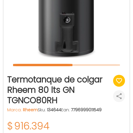
Termotanque de colgar
Rheem 80 lts GN
TGNCO80RH
Marca:
Rheem
Sku:
134644
Ean:
7796999011549
$
916.394