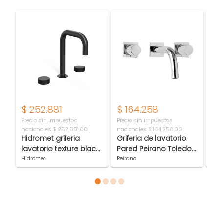
$
252.881
$
164.258
$
Precio sin impuestos
Precio sin impuestos
Pr
nacionales
$ 252.881,00
nacionales
$ 164.258,00
na
Hidromet griferia
Griferia de lavatorio
Ki
lavatorio texture black
Pared Peirano Toledo
b
9806negr
62-150 cr
l
Hidromet
Peirano
Pe
1
Item 1 of 4