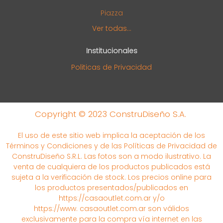
Piazza
Ver todas...
Institucionales
Politicas de Privacidad
Copyright © 2023 ConstruDiseño S.A.
El uso de este sitio web implica la aceptación de los
Términos y Condiciones y de las Políticas de Privacidad de
ConstruDiseño S.R.L. Las fotos son a modo ilustrativo. La
venta de cualquiera de los productos publicados está
sujeta a la verificación de stock. Los precios online para
los productos presentados/publicados en
https://casaoutlet.com.ar y/o
https://www. casaoutlet.com.ar son válidos
exclusivamente para la compra vía internet en las