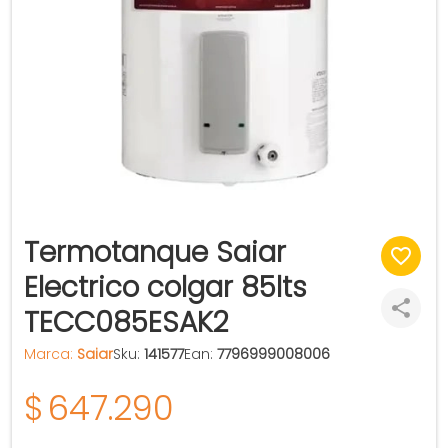
Termotanque Saiar
Electrico colgar 85lts
TECC085ESAK2
Marca:
Saiar
Sku:
141577
Ean:
7796999008006
$
647.290