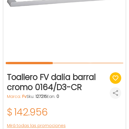
Toallero FV dalia barral
cromo 0164/D3-CR
Marca:
Fv
Sku:
127215
Ean:
0
$
142.956
Mirá todas las promociones