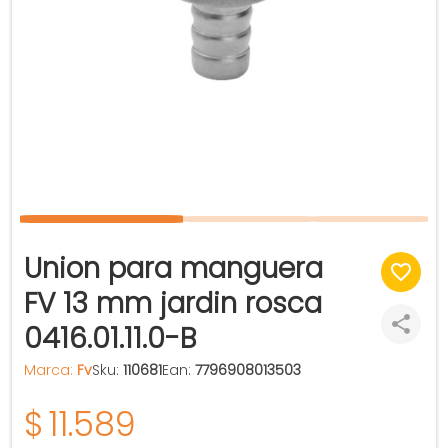
Union para manguera
FV 13 mm jardin rosca
0416.01.11.0-B
Marca:
Fv
Sku:
110681
Ean:
7796908013503
$
11.589