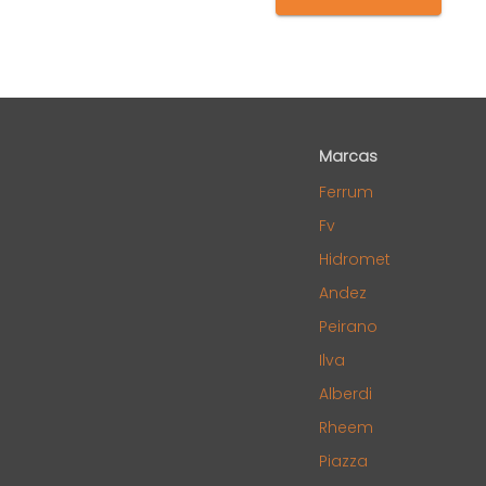
Marcas
Ferrum
Fv
Hidromet
Andez
Peirano
Ilva
Alberdi
Rheem
Piazza