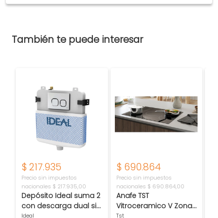
También te puede interesar
$
217.935
$
690.864
$
Precio sin impuestos
Precio sin impuestos
Pr
nacionales
$ 217.935,00
nacionales
$ 690.864,00
na
Depósito Ideal suma 2
Anafe TST
A
con descarga dual sin
Vitroceramico V Zonas
H
tecla 80000
25-5
p
Ideal
Tst
Hi