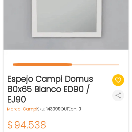
Espejo Campi Domus
80x65 Blanco ED90 /
EJ90
Marca:
Campi
Sku:
143099OUT
Ean:
0
$
94.538