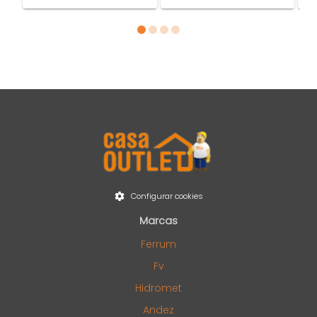
Item 1 of 4
Configurar cookies
Marcas
Ferrum
Fv
Hidromet
Andez