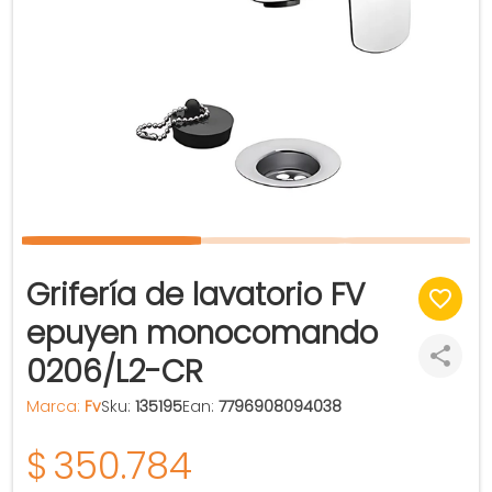
Grifería de lavatorio FV
epuyen monocomando
0206/L2-CR
Marca:
Fv
Sku:
135195
Ean:
7796908094038
$
350.784