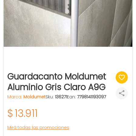
Guardacanto Moldumet
Aluminio Gris Claro A9G
Marca:
Moldumet
Sku:
136271
Ean:
7798141193097
$
13.911
Mirá todas las promociones