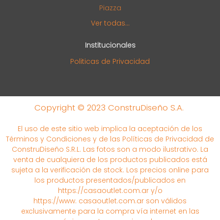
Piazza
Ver todas...
Institucionales
Politicas de Privacidad
Copyright © 2023 ConstruDiseño S.A.
El uso de este sitio web implica la aceptación de los
Términos y Condiciones y de las Políticas de Privacidad de
ConstruDiseño S.R.L. Las fotos son a modo ilustrativo. La
venta de cualquiera de los productos publicados está
sujeta a la verificación de stock. Los precios online para
los productos presentados/publicados en
https://casaoutlet.com.ar y/o
https://www. casaoutlet.com.ar son válidos
exclusivamente para la compra vía internet en las