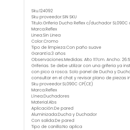
Sku:124092
Sku proveedor:SIN SKU
Titulo:Griferia Ducha Reflex c/duchador SL090C
Marca:Reflex
Linea:Sin Linea
Color:Cromo
Tipo de limpieza:Con paño suave
Garantía:3 años
Observaciones:Medidas: Alto 117cm. Ancho: 26.
Griferias. Se debe utilizar con una griferia ya
con pico a rosca. Solo panel de Ducha y Duch
consultar en el chat y revisar plano de piezas 
Sku proveedor:SL090C CP(CE)
Marca:Reflex
Línea:Duchadores
Material:Abs
Aplicación:De pared
Aluminizada:Ducha y Duchador
Con salida:De pared
Tipo de canilla:No aplica