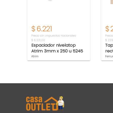
$
6.221
$
Precio sin impuestos nacionales
Preci
$ 6.221,00
$ 22
Espaciador nivelatop
Tap
Atrim 3mm x 250 u 5245
rec
RA-
Atrim
Ferr
Item 1 of 2