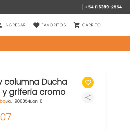
+ 54 11 6399-2554
INGRESAR
FAVORITOS
CARRITO
 y columna Ducha
d y griferia cromo
bo
Sku:
900054
Ean:
0
407