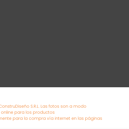
 ConstruDiseño S.R.L. Las fotos son a modo
s online para los productos
mente para la compra vía internet en las páginas