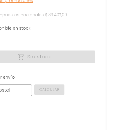
las promociones
 impuestos nacionales
$ 33.407,00
onible en stock
Sin stock
r envío
ostal
CALCULAR