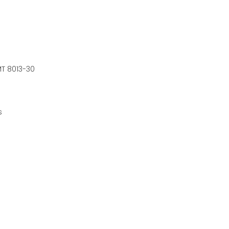
MT 8013-30
s