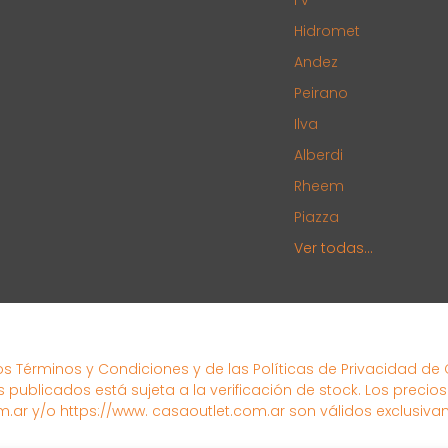
Hidromet
Andez
Peirano
Ilva
Alberdi
Rheem
Piazza
Ver todas...
los Términos y Condiciones y de las Políticas de Privacidad de
s publicados está sujeta a la verificación de stock. Los precio
.ar y/o https://www. casaoutlet.com.ar son válidos exclusiva