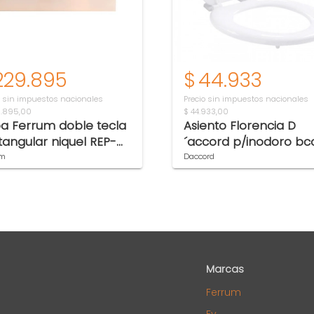
229.895
$
44.933
o sin impuestos nacionales
Precio sin impuestos nacionales
9.895,00
$ 44.933,00
a Ferrum doble tecla
Asiento Florencia D
tangular niquel REP-
´accord p/inodoro bc
051-NQ
herraj nylon NYL030
um
Daccord
Marcas
Ferrum
Fv