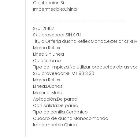
Calefacción:Si
Impermeable:China
--------------------------------------------
Sku:125107
Sku proveedor:SIN SKU
Titulo:Griferia ducha Reflex Monoc.exterior cr RF
Marca:Reflex
Linea:Sin Linea
Color:cromo
Tipo de limpieza:No utilizar productos abrasivo
Sku proveedor:RF MT 8013 30
Marca:Reflex
Línea:Duchas
Material:Metal
Aplicación:De pared
Con salida:De pared
Tipo de canilla:Cerámico
Cuadro de ducha:Monocomando
Impermeable:China